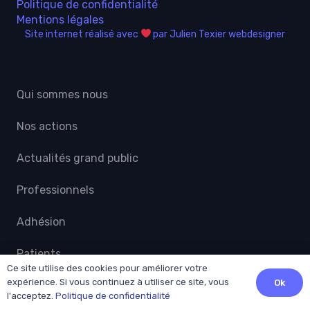
Politique de confidentialité
Mentions légales
Site internet réalisé avec
par Julien Texier webdesigner
Qui sommes nous
Nos actions
Actualités grand public
Professionnels
Adhésion
Patients
Ce site utilise des cookies pour améliorer votre
expérience. Si vous continuez à utiliser ce site, vous
Ok
Contact
l'acceptez.
Politique de confidentialité