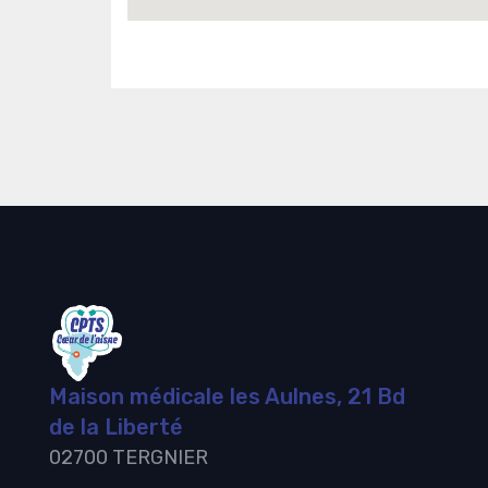
Maison médicale les Aulnes, 21 Bd
de la Liberté
02700 TERGNIER